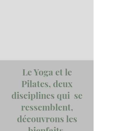
Le Yoga et le
Pilates, deux
disciplines qui se
ressemblent,
découvrons les
bienfaits.